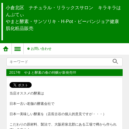
小倉北区 ナチュラル・リラックスサロン キラキラは
んぷてぃ
やまと酵素・サンソリキ・H-Pot・ビーバンジョア健康
肌化粧品販売
お問い合わせ
2017年 やまと酵素の春の特醸が新発売!!!!
当店オススメの酵素は
日本一古い老舗の酵素会社で
日本一美味しい酵素を（店長古谷の個人的意見ですが・・・）
こだわりの原材料、製法で、大阪府泉北郡にある工場で樽から作られ