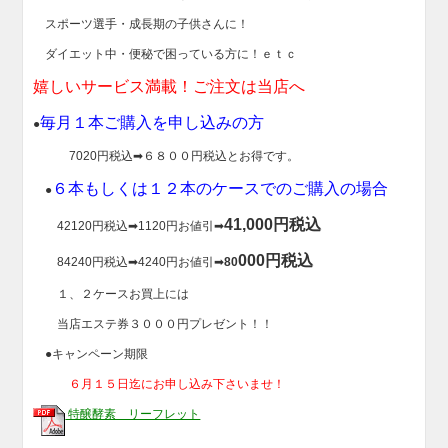
スポーツ選手・成長期の子供さんに！
ダイエット中・便秘で困っている方に！ｅｔｃ
嬉しいサービス満載！ご注文は当店へ
毎月１本ご購入を申し込みの方
●
7020円税込➡６８００円税込とお得です。
６本もしくは１２本のケースでのご購入の場合
●
41,000円税込
42120円税込➡1120円お値引➡
000円税込
84240円税込➡4240円お値引➡
80
１、２ケースお買上には
当店エステ券３０００円プレゼント！！
●キャンペーン期限
６月１５日迄にお申し込み下さいませ！
特醸酵素 リーフレット