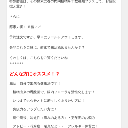
特醸酵素は、その酵素に春の民間植物を十数種類プラスして、お値段
据え置き！
さらに
酵素力価１.５倍↗↗
予約注文ですが、早々にソールドアウトします。
是非これをご縁に、酵素で腸活始めませんか？？
くわしくは、こちらをご覧くださいね
↓↓↓↓​↓↓↓↓
どんな方にオススメ！？
腸活！自分で出来る健康法です！
植物由来の乳酸菌で、腸内フローラを活性化します！
いつまでも心身ともに若々しくありたい方に！
免疫力をアップしたい方に！
病中病後、冷え性（痛みのある方）・更年期のお悩み
アトピー・花粉症・喘息など・・・アレルギー体質に！